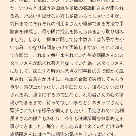
た。いつもとは違う雰囲気や多数の看護師さんが来られ
る為、戸惑いを隠せない方も多数いらっしゃいますが、
前日までにそれぞれの利用者さんが理解できる方法で手
順書を作成し、最小限に混乱を抑えられるよう取り組み
ました。しかし、採血に関しては半数以上は苦手な方が
いる為、かなり時間をかけて実施しますが、それに加え
て今回は、これまで毎年来られていた生協病院さんのス
タッフさんが総入れ替えとなっていた為、スタッフさん
に対して、採血する時の注意点を理事長の方で細かく説
明され（言葉をかけずに、私達の合図で実施してもらう
事や、飛び上がったり、肘を曲げたり、後ろに引いたり
される為、強引にするのではなく、利用者さんの心の準
備ができるまで、待って欲しい事など）スタッフさんも
緊張されている様子が伺えましたが、予定されていた利
用者さんの採血も終わり、今年も健康診断を無事終える
事ができました。毎年、そしあるまで来ていただける生
協病院さんには本当に感謝の気持ちでいっぱいです。