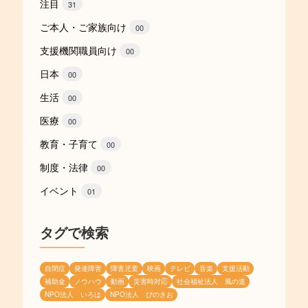
注目
31
ご本人・ご家族向け
00
支援機関職員向け
00
日本
00
生活
00
医療
00
教育・子育て
00
制度・法律
00
イベント
01
タグで検索
自閉症
発達障害
障害児童
映画
テレビ
音楽
支援活動
補助金
ノウハウ
動画
災害時対応
社会福祉法人 風の道
NPO法人 いろは
NPO法人 ぴのきお