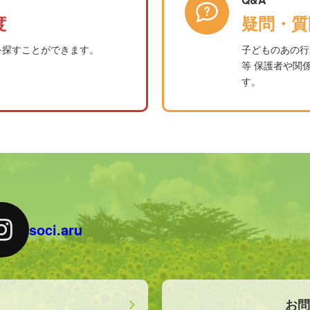
度
疑問・質
を探すことができます。
子どものあの行
等 保護者や関
す。
soci.aru
は
お問