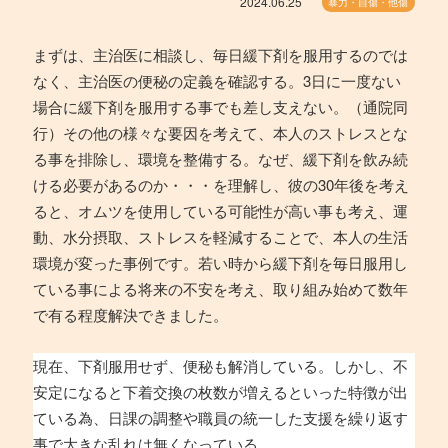
2024.06.25
暴力・自傷・他傷
まずは、主治医に相談し、毎日緩下剤を服用するのでは
なく、主治医の便秘の定義を確認する。3日に一度ない
場合に緩下剤を服用する事でも差し支えない。（通院同
行）その他の様々な要因を考えて、本人のストレスとな
る事を排除し、環境を整備する。なぜ、緩下剤を飲み続
ける必要があるのか・・・を理解し、彼の30年後を考え
ると、オムツを使用している可能性が高い事も考え、運
動、水分摂取、ストレスを軽減することで、本人の生活
環境が変った事例です。若い時から緩下剤を毎日服用し
ている事による将来の不安を考え、取り組み始めて数年
で有る程度解決できました。
現在、下剤服用せず、便秘も解消している。しかし、不
安定になると下着交換の枚数が増えるといった特徴が出
ている為、日課の調整や職員の統一した支援を繰り返す
事で大きな乱れは無くなっている。